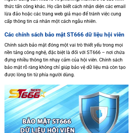
thức tấn công khác. Họ cần biết cách nhận diện các email
lừa đảo hoặc các trang web giả mạo để tránh việc cung
cấp thông tin cá nhân một cách ngẫu nhiên.
Các chính sách bảo mật ST666 dữ liệu hội viên
Chính sách bảo mật đóng một vai trò thiết yếu trong mọi
nền tảng công nghệ, đặc biệt là đối với ST666 – nơi chứa
đựng nhiều thông tin nhạy cảm của hội viên. Chính sách
bảo mật rõ ràng không chỉ giúp bảo vệ dữ liệu mà còn tạo
được lòng tin từ phía người dùng.