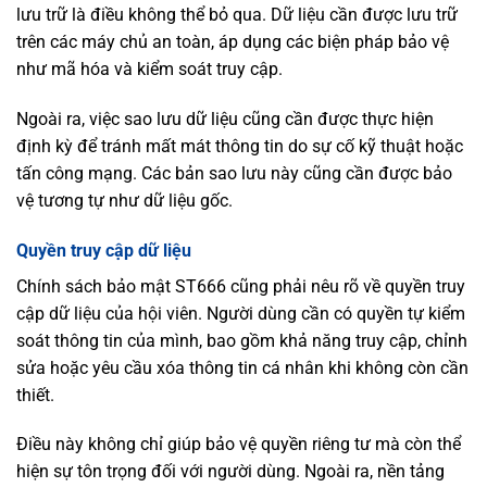
lưu trữ là điều không thể bỏ qua. Dữ liệu cần được lưu trữ
trên các máy chủ an toàn, áp dụng các biện pháp bảo vệ
như mã hóa và kiểm soát truy cập.
Ngoài ra, việc sao lưu dữ liệu cũng cần được thực hiện
định kỳ để tránh mất mát thông tin do sự cố kỹ thuật hoặc
tấn công mạng. Các bản sao lưu này cũng cần được bảo
vệ tương tự như dữ liệu gốc.
Quyền truy cập dữ liệu
Chính sách bảo mật ST666 cũng phải nêu rõ về quyền truy
cập dữ liệu của hội viên. Người dùng cần có quyền tự kiểm
soát thông tin của mình, bao gồm khả năng truy cập, chỉnh
sửa hoặc yêu cầu xóa thông tin cá nhân khi không còn cần
thiết.
Điều này không chỉ giúp bảo vệ quyền riêng tư mà còn thể
hiện sự tôn trọng đối với người dùng. Ngoài ra, nền tảng