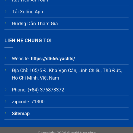
Tải Xuống App
Hướng Dẫn Tham Gia
LIÊN HỆ CHÚNG TÔI
Website:
https://st666.yachts/
Địa Chỉ: 105/5 Đ. Kha Vạn Cân, Linh Chiểu, Thủ Đức,
Hồ Chí Minh, Việt Nam
Phone: (+84) 376873372
Zipcode: 71300
Sitemap