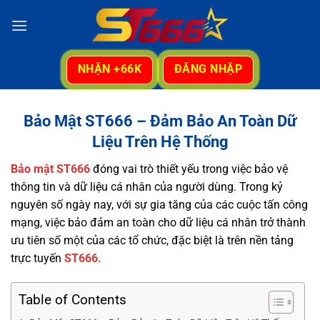
Chuyển
đến
nội
dung
NHẬN +66K
ĐĂNG NHẬP
Bảo Mật ST666 – Đảm Bảo An Toàn Dữ
Liệu Trên Hệ Thống
Bảo mật ST666
đóng vai trò thiết yếu trong việc bảo vệ
thông tin và dữ liệu cá nhân của người dùng. Trong kỷ
nguyên số ngày nay, với sự gia tăng của các cuộc tấn công
mạng, việc bảo đảm an toàn cho dữ liệu cá nhân trở thành
ưu tiên số một của các tổ chức, đặc biệt là trên nền tảng
trực tuyến
ST666
.
Table of Contents