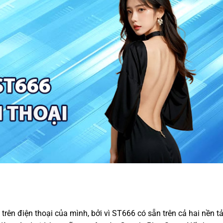
 trên điện thoại của mình, bởi vì ST666 có sẵn trên cả hai nền t