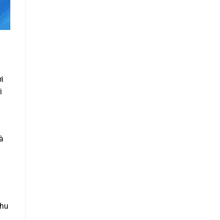
i
i
à
nhu