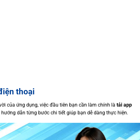
điện thoại
 vời của ứng dụng, việc đầu tiên bạn cần làm chính là
tải app
 hướng dẫn từng bước chi tiết giúp bạn dễ dàng thực hiện.