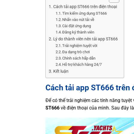
Cách tải app ST666 trên điện thoại
Tìm kiếm ứng dụng ST666
Nhấn vào nút tải về
Cài đặt ứng dụng
Đăng ký thành viên
Lý do thành viên nên tải app ST666
Trải nghiệm tuyệt vời
Đa dạng trò chơi
Chính sách hấp dẫn
Hỗ trợ khách hàng 24/7
Kết luận
Cách tải app ST666 trên 
Để có thể trải nghiệm các tính năng tuyệt
ST666
về điện thoại của mình. Sau đây là