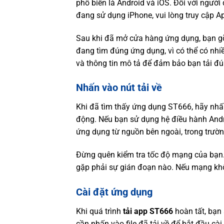
phổ biến là Android và iOS. Đối với người
đang sử dụng iPhone, vui lòng truy cập Ap
Sau khi đã mở cửa hàng ứng dụng, bạn gõ
đang tìm đúng ứng dụng, vì có thể có nhi
và thông tin mô tả để đảm bảo bạn tải đ
Nhấn vào nút tải về
Khi đã tìm thấy ứng dụng ST666, hãy nhấn 
động. Nếu bạn sử dụng hệ điều hành Andr
ứng dụng từ nguồn bên ngoài, trong trườ
Đừng quên kiểm tra tốc độ mạng của bạn. 
gặp phải sự gián đoạn nào. Nếu mạng không
Cài đặt ứng dụng
Khi quá trình
tải app ST666
hoàn tất, bạn 
cần nhấn vào file đã tải về để bắt đầu c