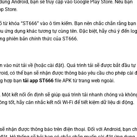
 dùng Android, bạn sẽ truy cập vào Google Play Store. Nếu bạn
p Store.
 từ khóa “ST666” vào ô tìm kiếm. Bạn nên chắc chắn rằng bạn
ều ứng dụng khác tương tự cùng tên. Đặc biệt, hãy chú ý đến lo
úng phiên bản chính thức của ST666.
vào nút tải về (hoặc cài đặt). Quá trình tải sẽ được bắt đầu tự
oid, có thể bạn sẽ nhận được thông báo yêu cầu cho phép cài 
ng hợp bạn
tải app ST666
file APK từ trang web ngoài.
Một kết nối ổn định sẽ giúp quá trình tải nhanh chóng và khôn
 tốt, hãy cân nhắc kết nối Wi-Fi để tiết kiệm dữ liệu di động.
sẽ nhận được thông báo trên điện thoại. Đối với Android, bạn ch
ài đặt. Hệ thống sẽ hỏi bạn có chắc chắn muốn cài đặt ứng dụng