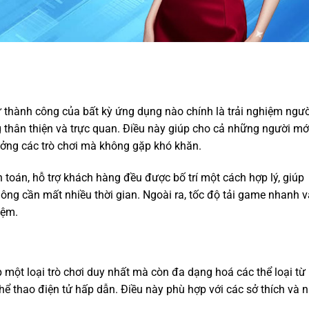
 thành công của bất kỳ ứng dụng nào chính là trải nghiệm ngườ
 thân thiện và trực quan. Điều này giúp cho cả những người mớ
ởng các trò chơi mà không gặp khó khăn.
h toán, hỗ trợ khách hàng đều được bố trí một cách hợp lý, giúp
ông cần mất nhiều thời gian. Ngoài ra, tốc độ tải game nhanh v
iệm.
một loại trò chơi duy nhất mà còn đa dạng hoá các thể loại từ
 thể thao điện tử hấp dẫn. Điều này phù hợp với các sở thích và 