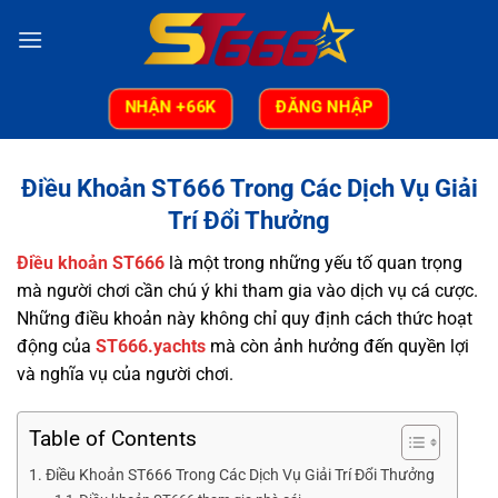
Chuyển
đến
nội
dung
NHẬN +66K
ĐĂNG NHẬP
Điều Khoản ST666 Trong Các Dịch Vụ Giải
Trí Đổi Thưởng
Điều khoản ST666
là một trong những yếu tố quan trọng
mà người chơi cần chú ý khi tham gia vào dịch vụ cá cược.
Những điều khoản này không chỉ quy định cách thức hoạt
động của
ST666.yachts
mà còn ảnh hưởng đến quyền lợi
và nghĩa vụ của người chơi.
Table of Contents
Điều Khoản ST666 Trong Các Dịch Vụ Giải Trí Đổi Thưởng