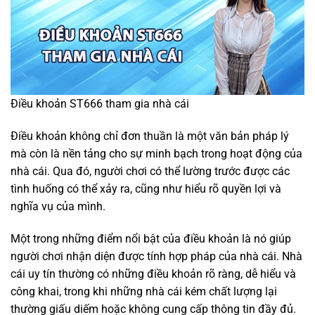
Điều khoản ST666 tham gia nhà cái
Điều khoản không chỉ đơn thuần là một văn bản pháp lý
mà còn là nền tảng cho sự minh bạch trong hoạt động của
nhà cái. Qua đó, người chơi có thể lường trước được các
tình huống có thể xảy ra, cũng như hiểu rõ quyền lợi và
nghĩa vụ của mình.
Một trong những điểm nổi bật của điều khoản là nó giúp
người chơi nhận diện được tính hợp pháp của nhà cái. Nhà
cái uy tín thường có những điều khoản rõ ràng, dễ hiểu và
công khai, trong khi những nhà cái kém chất lượng lại
thường giấu diếm hoặc không cung cấp thông tin đầy đủ.