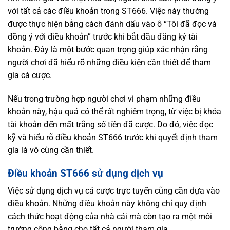
với tất cả các điều khoản trong ST666. Việc này thường
được thực hiện bằng cách đánh dấu vào ô “Tôi đã đọc và
đồng ý với điều khoản” trước khi bắt đầu đăng ký tài
khoản. Đây là một bước quan trọng giúp xác nhận rằng
người chơi đã hiểu rõ những điều kiện cần thiết để tham
gia cá cược.
Nếu trong trường hợp người chơi vi phạm những điều
khoản này, hậu quả có thể rất nghiêm trọng, từ việc bị khóa
tài khoản đến mất trắng số tiền đã cược. Do đó, việc đọc
kỹ và hiểu rõ điều khoản ST666 trước khi quyết định tham
gia là vô cùng cần thiết.
Điều khoản ST666 sử dụng dịch vụ
Việc sử dụng dịch vụ cá cược trực tuyến cũng cần dựa vào
điều khoản. Những điều khoản này không chỉ quy định
cách thức hoạt động của nhà cái mà còn tạo ra một môi
trường công bằng cho tất cả người tham gia.