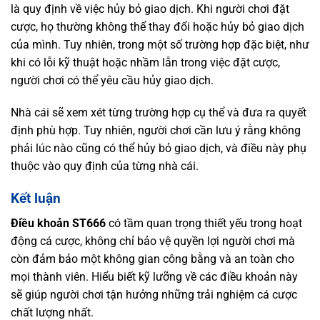
là quy định về việc hủy bỏ giao dịch. Khi người chơi đặt
cược, họ thường không thể thay đổi hoặc hủy bỏ giao dịch
của mình. Tuy nhiên, trong một số trường hợp đặc biệt, như
khi có lỗi kỹ thuật hoặc nhầm lẫn trong việc đặt cược,
người chơi có thể yêu cầu hủy giao dịch.
Nhà cái sẽ xem xét từng trường hợp cụ thể và đưa ra quyết
định phù hợp. Tuy nhiên, người chơi cần lưu ý rằng không
phải lúc nào cũng có thể hủy bỏ giao dịch, và điều này phụ
thuộc vào quy định của từng nhà cái.
Kết luận
Điều khoản ST666
có tầm quan trọng thiết yếu trong hoạt
động cá cược, không chỉ bảo vệ quyền lợi người chơi mà
còn đảm bảo một không gian công bằng và an toàn cho
mọi thành viên. Hiểu biết kỹ lưỡng về các điều khoản này
sẽ giúp người chơi tận hưởng những trải nghiệm cá cược
chất lượng nhất.