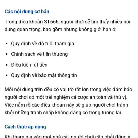
Các nội dung cơ bản
Trong điều khoản ST666, người chơi sẽ tìm thấy nhiều nội
dung quan trọng, bao gồm nhưng không giới hạn ở:
Quy định về độ tuổi tham gia
Chính sách về tiền thưởng
Điều kiện rút tiền
Quy định về bảo mật thông tin
Mỗi nội dung trên đều có vai trò rất lớn trong việc đảm bảo
người chơi có một trải nghiệm cá cược an toàn và thú vị.
Việc nắm rõ các điều khoản này sẽ giúp người chơi tránh
khỏi những tranh chấp không đáng có trong tương lai.
Cách thức áp dụng
Khi tham gia vào một nhà cái, người chơi cần phải đồng ý