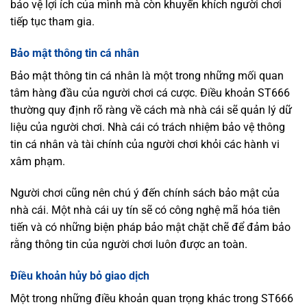
bảo vệ lợi ích của mình mà còn khuyến khích người chơi
tiếp tục tham gia.
Bảo mật thông tin cá nhân
Bảo mật thông tin cá nhân là một trong những mối quan
tâm hàng đầu của người chơi cá cược. Điều khoản ST666
thường quy định rõ ràng về cách mà nhà cái sẽ quản lý dữ
liệu của người chơi. Nhà cái có trách nhiệm bảo vệ thông
tin cá nhân và tài chính của người chơi khỏi các hành vi
xâm phạm.
Người chơi cũng nên chú ý đến chính sách bảo mật của
nhà cái. Một nhà cái uy tín sẽ có công nghệ mã hóa tiên
tiến và có những biện pháp bảo mật chặt chẽ để đảm bảo
rằng thông tin của người chơi luôn được an toàn.
Điều khoản hủy bỏ giao dịch
Một trong những điều khoản quan trọng khác trong ST666